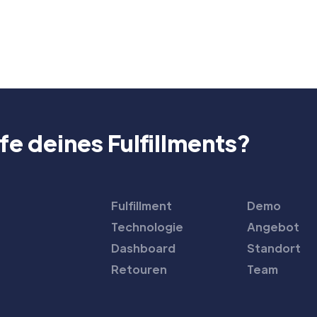
fe deines Fulfillments?
Fulfillment
Demo
Technologie
Angebot
Dashboard
Standort
Retouren
Team