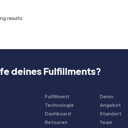
g results.
fe deines Fulfillments?
Fulfillment
Demo
Technologie
Angebot
Dashboard
Standort
Retouren
Team